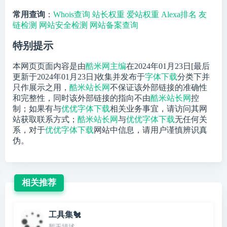
常用查询
：
Whois查询
站长权重
爱站权重
Alexa排名
友
链检测
网站安全检测
网站备案查询
特别提示
本网页页面内容是由
酷米网主编
在2024年01月23日[最后
更新于2024年01月23日]收集并发布于
字体下载
分类下并
只作展示之用，
酷米站长网
不保证该外部链接的准确性
和完整性，同时该外部链接的指向不由
酷米站长网
控
制；如果有与
优优字体下载
相关业务事宜，请访问其网
站获取联系方式；
酷米站长网
与
优优字体下载
无任何关
系，对于
优优字体下载
网站中信息，请用户谨慎辨识真
伪。
相关推荐
工具集🐔
暂无描述