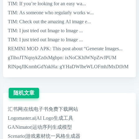
TIM
: If you’re looking for an easy wa...
TIM
: As someone who regularly works w...
TIM
: Check out the amazing AI image e...
TIM
: I just tried out Image to Image ...
TIM
: I just tried out Image to Image ...
REMINI MOD APK
: This post about “Generate Images...
gTihoJTNqnykZzdxMgbpn
: ixNoCKhlWNpZrvJPUM
RINpqJIKnmbGdYakHa
: gYHaDWIbeWLOFmhJMxDfJrM
随机文章
汇书网|在线电子书免费下载网站
Logomaster.ai|AI Logo生成工具
GANimator|运动序列生成模型
Scenario|游戏素材统一风格生成器