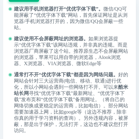
建议用手机浏览器打开“优优字体下载”。
微信/QQ可
能屏蔽了“优优字体下载”网站，首先保证网址是从浏
览器/手机浏览器打开的，因为微信/QQ会屏蔽一些
站。
建议使用不会屏蔽网址的浏览器。
如果浏览器提
示“优优字体下载”该网站违规，并非真的违规。而是
浏览器厂商屏蔽了这个站。推荐原生态不会屏蔽网站
的浏览器，苹果可以用自带的浏览器，
Alook浏览
器
、
X浏览器
、
VIA浏览器
、
微软Edge
等
通常打不开“优优字体下载”都是因为网络问题。
好的
网站会针对三大运营商(电信、移动、联通)进行优
化，所以小网站会遇到一些网络打不开。可以来
酷米
站长网
寻找“优优字体下载”最新网址、“优优字体下
载”发布页和“优优字体下载”备用网址。（将自己的
网络切换成更稳定的运营商，比如电信）。部分网站
需要加速器上网，比如google等（这边不推荐，除非
你真的用于学习资料的查询）。另外违规内容，被屏
蔽，那是出于保护，无法打开，这边也不建议您打开
访问。