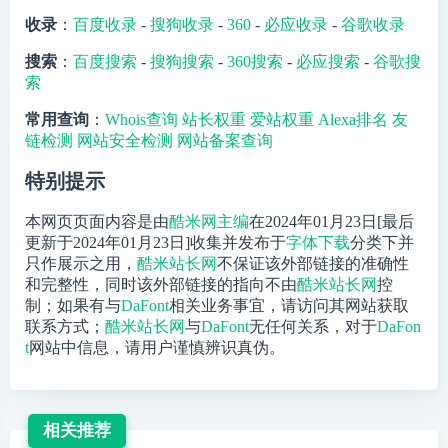
收录
：
百度收录
-
搜狗收录
-
360
-
必应收录
-
谷歌收录
搜索
：
百度搜索
-
搜狗搜索
-
360搜索
-
必应搜索
-
谷歌搜
索
常用查询
：
Whois查询
站长权重
爱站权重
Alexa排名
友
链检测
网站安全检测
网站备案查询
特别提示
本网页页面内容是由
酷米网主编
在2024年01月23日[最后
更新于2024年01月23日]收集并发布于
字体下载
分类下并
只作展示之用，
酷米站长网
不保证该外部链接的准确性
和完整性，同时该外部链接的指向不由
酷米站长网
控
制；如果有与
DaFont
相关业务事宜，请访问其网站获取
联系方式；
酷米站长网
与
DaFont
无任何关系，对于
DaFon
t
网站中信息，请用户谨慎辨识真伪。
相关推荐