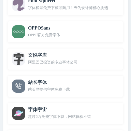
Font Squirrel
字体松鼠免费下载可商用！专为设计师精心挑选
OPPOSans
OPPO官方免费字体
文悦字库
阿里巴巴投资的专业字体公司
站长字体
站长网提供字体免费下载
字体宇宙
超过6万免费字体下载，网站体验不错