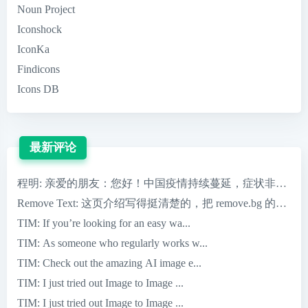
Noun Project
Iconshock
IconKa
Findicons
Icons DB
最新评论
程明
: 亲爱的朋友：您好！中国疫情持续蔓延，症状非常严重，
Remove Text
: 这页介绍写得挺清楚的，把 remove.bg 的核心优
TIM
: If you’re looking for an easy wa...
TIM
: As someone who regularly works w...
TIM
: Check out the amazing AI image e...
TIM
: I just tried out Image to Image ...
TIM
: I just tried out Image to Image ...