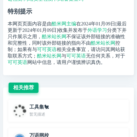
特别提示
本网页页面内容是由
酷米网主编
在2024年01月09日[最后
更新于2024年01月09日]收集并发布于
外语学习
分类下并
只作展示之用，
酷米站长网
不保证该外部链接的准确性
和完整性，同时该外部链接的指向不由
酷米站长网
控
制；如果有与
可可英语
相关业务事宜，请访问其网站获
取联系方式；
酷米站长网
与
可可英语
无任何关系，对于
可可英语
网站中信息，请用户谨慎辨识真伪。
相关推荐
工具集🐔
暂无描述
万语网校