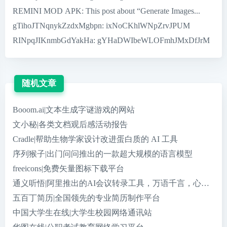
REMINI MOD APK
: This post about “Generate Images...
gTihoJTNqnykZzdxMgbpn
: ixNoCKhlWNpZrvJPUM
RINpqJIKnmbGdYakHa
: gYHaDWIbeWLOFmhJMxDfJrM
随机文章
Booom.ai|文本生成字谜游戏的网站
文小秘|各类文档观后感活动报告
Cradle|帮助生物学家设计改进蛋白质的 AI 工具
序列猴子|出门问问推出的一款超大规模的语言模型
freeicons|免费矢量图标下载平台
通义听悟|阿里推出的AI会议转录工具，万语千言，心领神悟
五百丁简历|全国领先的专业简历制作平台
中国大学生在线|大学生校园网络通讯站