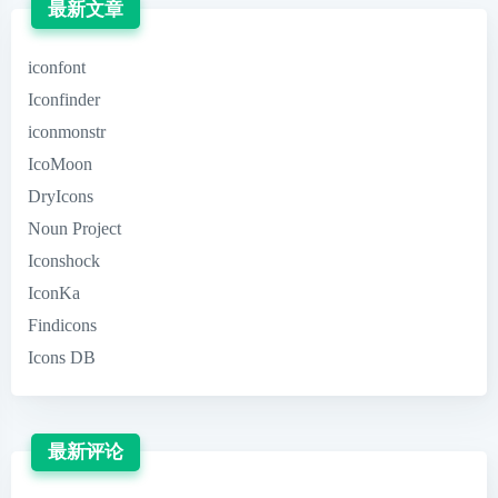
最新文章
iconfont
Iconfinder
iconmonstr
IcoMoon
DryIcons
Noun Project
Iconshock
IconKa
Findicons
Icons DB
最新评论