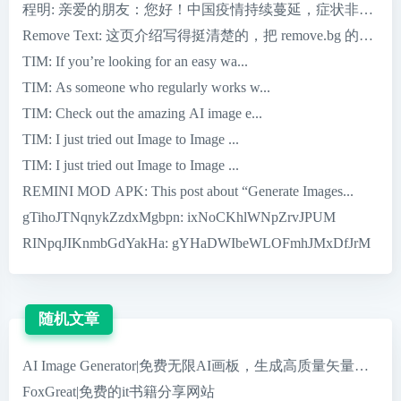
程明
: 亲爱的朋友：您好！中国疫情持续蔓延，症状非常严重，
Remove Text
: 这页介绍写得挺清楚的，把 remove.bg 的核心优
TIM
: If you’re looking for an easy wa...
TIM
: As someone who regularly works w...
TIM
: Check out the amazing AI image e...
TIM
: I just tried out Image to Image ...
TIM
: I just tried out Image to Image ...
REMINI MOD APK
: This post about “Generate Images...
gTihoJTNqnykZzdxMgbpn
: ixNoCKhlWNpZrvJPUM
RINpqJIKnmbGdYakHa
: gYHaDWIbeWLOFmhJMxDfJrM
随机文章
AI Image Generator|免费无限AI画板，生成高质量矢量
FoxGreat|免费的it书籍分享网站