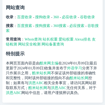
网站查询
收录
：
百度收录
-
搜狗收录
-
360
-
必应收录
-
谷歌收录
搜索
：
百度搜索
-
搜狗搜索
-
360搜索
-
必应搜索
-
谷歌搜
索
常用查询
：
Whois查询
站长权重
爱站权重
Alexa排名
友
链检测
网站安全检测
网站备案查询
特别提示
本网页页面内容是由
酷米网主编
在2024年01月09日[最后
更新于2024年01月09日]收集并发布于
外语学习
分类下并
只作展示之用，
酷米站长网
不保证该外部链接的准确性
和完整性，同时该外部链接的指向不由
酷米站长网
控
制；如果有与
洪恩ABC
相关业务事宜，请访问其网站获
取联系方式；
酷米站长网
与
洪恩ABC
无任何关系，对于
洪恩ABC
网站中信息，请用户谨慎辨识真伪。