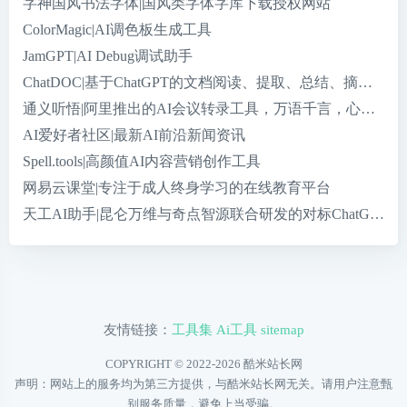
字神国风书法字体|国风类字体字库下载授权网站
ColorMagic|AI调色板生成工具
JamGPT|AI Debug调试助手
ChatDOC|基于ChatGPT的文档阅读、提取、总结、摘要的工
通义听悟|阿里推出的AI会议转录工具，万语千言，心领神悟
AI爱好者社区|最新AI前沿新闻资讯
Spell.tools|高颜值AI内容营销创作工具
网易云课堂|专注于成人终身学习的在线教育平台
天工AI助手|昆仑万维与奇点智源联合研发的对标ChatGPT
友情链接：
工具集
Ai工具
sitemap
COPYRIGHT © 2022-2026
酷米站长网
声明：网站上的服务均为第三方提供，与酷米站长网无关。请用户注意甄
别服务质量，避免上当受骗。