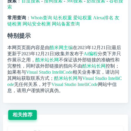
搜索
：
百度搜索
-
搜狗搜索
-
360搜索
-
必应搜索
-
谷歌搜
索
常用查询
：
Whois查询
站长权重
爱站权重
Alexa排名
友
链检测
网站安全检测
网站备案查询
特别提示
本网页页面内容是由
酷米网主编
在2023年12月21日[最后
更新于2023年12月21日]收集并发布于
Ai编程
分类下并只
作展示之用，
酷米站长网
不保证该外部链接的准确性和
完整性，同时该外部链接的指向不由
酷米站长网
控制；
如果有与
Visual Studio IntelliCode
相关业务事宜，请访问
其网站获取联系方式；
酷米站长网
与
Visual Studio IntelliC
ode
无任何关系，对于
Visual Studio IntelliCode
网站中信
息，请用户谨慎辨识真伪。
相关推荐