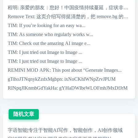
程明
: 亲爱的朋友：您好！中国疫情持续蔓延，症状非常严重，
Remove Text
: 这页介绍写得挺清楚的，把 remove.bg 的核心优
TIM
: If you’re looking for an easy wa...
TIM
: As someone who regularly works w...
TIM
: Check out the amazing AI image e...
TIM
: I just tried out Image to Image ...
TIM
: I just tried out Image to Image ...
REMINI MOD APK
: This post about “Generate Images...
gTihoJTNqnykZzdxMgbpn
: ixNoCKhlWNpZrvJPUM
RINpqJIKnmbGdYakHa
: gYHaDWIbeWLOFmhJMxDfJrM
随机文章
字语智能|专注于智能AI写作，智能创作，AI创作领域