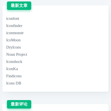
最新文章
iconfont
Iconfinder
iconmonstr
IcoMoon
DryIcons
Noun Project
Iconshock
IconKa
Findicons
Icons DB
最新评论