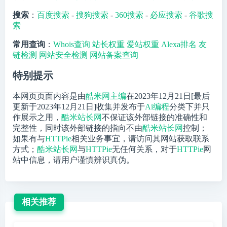
搜索
：
百度搜索
-
搜狗搜索
-
360搜索
-
必应搜索
-
谷歌搜
索
常用查询
：
Whois查询
站长权重
爱站权重
Alexa排名
友
链检测
网站安全检测
网站备案查询
特别提示
本网页页面内容是由
酷米网主编
在2023年12月21日[最后
更新于2023年12月21日]收集并发布于
Ai编程
分类下并只
作展示之用，
酷米站长网
不保证该外部链接的准确性和
完整性，同时该外部链接的指向不由
酷米站长网
控制；
如果有与
HTTPie
相关业务事宜，请访问其网站获取联系
方式；
酷米站长网
与
HTTPie
无任何关系，对于
HTTPie
网
站中信息，请用户谨慎辨识真伪。
相关推荐