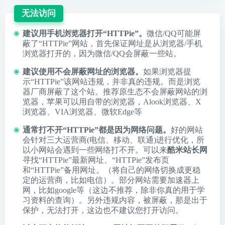
无法访问
建议用手机浏览器打开“HTTPie”。
微信/QQ可能屏
蔽了“HTTPie”网站，首先保证网址是从浏览器/手机
浏览器打开的，因为微信/QQ会屏蔽一些站。
建议使用不会屏蔽网址的浏览器。
如果浏览器提
示“HTTPie”该网站违规，并非真的违规。而是浏览
器厂商屏蔽了这个站。推荐原生态不会屏蔽网站的浏
览器，苹果可以用自带的浏览器，
Alook浏览器
、
X
浏览器
、
VIA浏览器
、
微软Edge
等
通常打不开“HTTPie”都是因为网络问题。
好的网站
会针对三大运营商(电信、移动、联通)进行优化，所
以小网站会遇到一些网络打不开。可以来
酷米站长网
寻找“HTTPie”最新网址、“HTTPie”发布页
和“HTTPie”备用网址。（将自己的网络切换成更稳
定的运营商，比如电信）。部分网站需要加速器上
网，比如google等（这边不推荐，除非你真的用于学
习资料的查询）。另外违规内容，被屏蔽，那是出于
保护，无法打开，这边也不建议您打开访问。