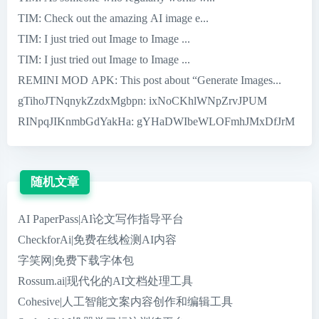
TIM
: Check out the amazing AI image e...
TIM
: I just tried out Image to Image ...
TIM
: I just tried out Image to Image ...
REMINI MOD APK
: This post about “Generate Images...
gTihoJTNqnykZzdxMgbpn
: ixNoCKhlWNpZrvJPUM
RINpqJIKnmbGdYakHa
: gYHaDWIbeWLOFmhJMxDfJrM
随机文章
AI PaperPass|AI论文写作指导平台
CheckforAi|免费在线检测AI内容
字笑网|免费下载字体包
Rossum.ai|现代化的AI文档处理工具
Cohesive|人工智能文案内容创作和编辑工具