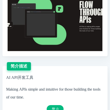
简介描述
AI API开发工具
Making APIs simple and intuitive for those building the tools
of our time.
赞
0