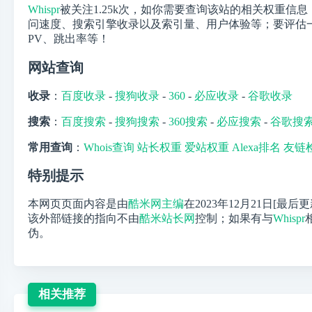
Whispr
被关注
1.25k
次，如你需要查询该站的相关权重信息，
问速度、搜索引擎收录以及索引量、用户体验等；要评估一
PV、跳出率等！
网站查询
收录
：
百度收录
-
搜狗收录
-
360
-
必应收录
-
谷歌收录
搜索
：
百度搜索
-
搜狗搜索
-
360搜索
-
必应搜索
-
谷歌搜
常用查询
：
Whois查询
站长权重
爱站权重
Alexa排名
友链
特别提示
本网页页面内容是由
酷米网主编
在2023年12月21日[最后
该外部链接的指向不由
酷米站长网
控制；如果有与
Whispr
伪。
相关推荐