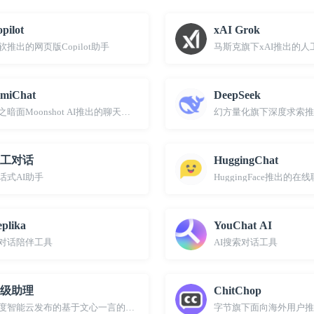
pilot
xAI Grok
软推出的网页版Copilot助手
马斯克旗下xAI推出的人
imiChat
DeepSeek
之暗面Moonshot AI推出的聊天机器人
幻方量化旗下深度求索推
工对话
HuggingChat
话式AI助手
HuggingFace推出的在线
plika
YouChat AI
I对话陪伴工具
AI搜索对话工具
级助理
ChitChop
度智能云发布的基于文心一言的AI原生应用和Copilot“超级助理”
字节旗下面向海外用户推