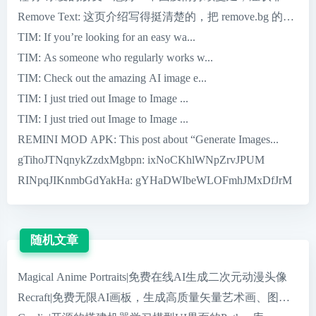
Remove Text
: 这页介绍写得挺清楚的，把 remove.bg 的核心优
TIM
: If you’re looking for an easy wa...
TIM
: As someone who regularly works w...
TIM
: Check out the amazing AI image e...
TIM
: I just tried out Image to Image ...
TIM
: I just tried out Image to Image ...
REMINI MOD APK
: This post about “Generate Images...
gTihoJTNqnykZzdxMgbpn
: ixNoCKhlWNpZrvJPUM
RINpqJIKnmbGdYakHa
: gYHaDWIbeWLOFmhJMxDfJrM
随机文章
Magical Anime Portraits|免费在线AI生成二次元动漫头像
Recraft|免费无限AI画板，生成高质量矢量艺术画、图标、3