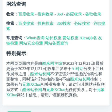
网站查询
收录
：
百度收录
-
搜狗收录
-
360
-
必应收录
-
谷歌收录
搜索
：
百度搜索
-
搜狗搜索
-
360搜索
-
必应搜索
-
谷歌搜
索
常用查询
：
Whois查询
站长权重
爱站权重
Alexa排名
友
链检测
网站安全检测
网站备案查询
特别提示
本网页页面内容是由
酷米网主编
在2023年12月21日[最后
更新于2023年12月21日]收集并发布于
Ai对话
分类下并只
作展示之用，
酷米站长网
不保证该外部链接的准确性和
完整性，同时该外部链接的指向不由
酷米站长网
控制；
如果有与
元象XChat
相关业务事宜，请访问其网站获取联
系方式；
酷米站长网
与
元象XChat
无任何关系，对于
元象
XChat
网站中信息，请用户谨慎辨识真伪。