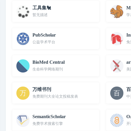
工具集🐔
Mi
暂无描述
学
PubScholar
In
公益学术平台
免
BioMed Central
ar
生命科学网络期刊
美
万维书刊
百
免费期刊大全论文投稿发表
中
SemanticScholar
O
免费学术搜索引擎
开