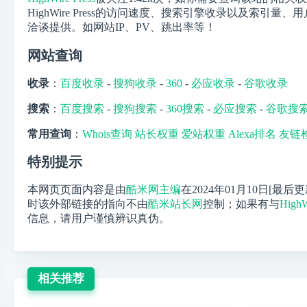
HighWire Press的访问速度、搜索引擎收录以及索引
洽谈提供。如网站IP、PV、跳出率等！
网站查询
收录
：
百度收录
-
搜狗收录
-
360
-
必应收录
-
谷歌收录
搜索
：
百度搜索
-
搜狗搜索
-
360搜索
-
必应搜索
-
谷歌搜
常用查询
：
Whois查询
站长权重
爱站权重
Alexa排名
友链
特别提示
本网页页面内容是由
酷米网主编
在2024年01月10日[最后
时该外部链接的指向不由
酷米站长网
控制；如果有与
HighW
信息，请用户谨慎辨识真伪。
相关推荐