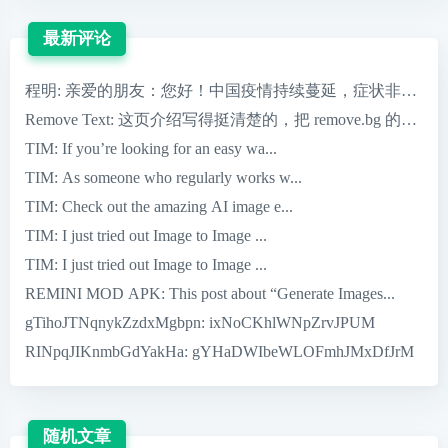
最新评论
程明
: 亲爱的朋友：您好！中国疫情持续蔓延，症状非常严重，
Remove Text
: 这页介绍写得挺清楚的，把 remove.bg 的核心优
TIM
: If you’re looking for an easy wa...
TIM
: As someone who regularly works w...
TIM
: Check out the amazing AI image e...
TIM
: I just tried out Image to Image ...
TIM
: I just tried out Image to Image ...
REMINI MOD APK
: This post about “Generate Images...
gTihoJTNqnykZzdxMgbpn
: ixNoCKhlWNpZrvJPUM
RINpqJIKnmbGdYakHa
: gYHaDWIbeWLOFmhJMxDfJrM
随机文章