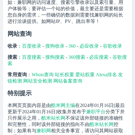
如：兼职网的访问速度、搜索引擎收录以及索引量、用
户体验等；要评估一个站的价值，最主要还是需要根据
您自身的需求，一些确切的数据则需要找兼职网的站长
进行洽谈提供。如网站IP、PV、跳出率等！
网站查询
收录
：
百度收录
-
搜狗收录
-
360
-
必应收录
-
谷歌收录
搜索
：
百度搜索
-
搜狗搜索
-
360搜索
-
必应搜索
-
谷歌搜
索
常用查询
：
Whois查询
站长权重
爱站权重
Alexa排名
友
链检测
网站安全检测
网站备案查询
特别提示
本网页页面内容是由
酷米网主编
在2024年01月16日[最后
更新于2024年01月16日]收集并发布于
兼职平台
分类下并
只作展示之用，
酷米站长网
不保证该外部链接的准确性
和完整性，同时该外部链接的指向不由
酷米站长网
控
制；如果有与
兼职网
相关业务事宜，请访问其网站获取