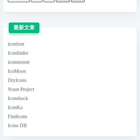
最新文章
iconfont
Iconfinder
iconmonstr
IcoMoon
DryIcons
Noun Project
Iconshock
IconKa
Findicons
Icons DB