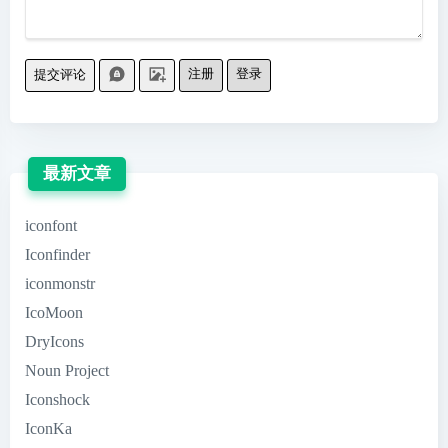
注册
登录
提交评论
最新文章
iconfont
Iconfinder
iconmonstr
IcoMoon
DryIcons
Noun Project
Iconshock
IconKa