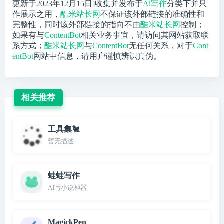
更新于2023年12月15日]收集并发布于
Ai写作
分类下并只
作展示之用，
酷米站长网
不保证该外部链接的准确性和
完整性，同时该外部链接的指向不由
酷米站长网
控制；
如果有与
ContentBot
相关业务事宜，请访问其网站获取联
系方式；
酷米站长网
与
ContentBot
无任何关系，对于
Cont
entBot
网站中信息，请用户谨慎辨识真伪。
相关推荐
工具集🐔
暂无描述
蛙蛙写作
AI写小说神器
MagickPen