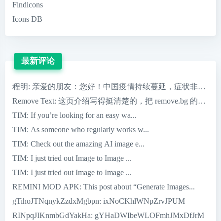
Findicons
Icons DB
最新评论
程明
: 亲爱的朋友：您好！中国疫情持续蔓延，症状非常严重，
Remove Text
: 这页介绍写得挺清楚的，把 remove.bg 的核心优
TIM
: If you’re looking for an easy wa...
TIM
: As someone who regularly works w...
TIM
: Check out the amazing AI image e...
TIM
: I just tried out Image to Image ...
TIM
: I just tried out Image to Image ...
REMINI MOD APK
: This post about “Generate Images...
gTihoJTNqnykZzdxMgbpn
: ixNoCKhlWNpZrvJPUM
RINpqJIKnmbGdYakHa
: gYHaDWIbeWLOFmhJMxDfJrM