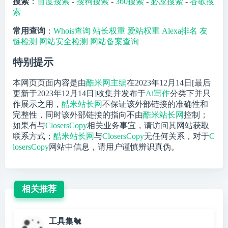
搜索
：
百度搜索
-
搜狗搜索
-
360搜索
-
必应搜索
-
谷歌搜
索
常用查询
：
Whois查询
站长权重
爱站权重
Alexa排名
友
链检测
网站安全检测
网站备案查询
特别提示
本网页页面内容是由
酷米网主编
在2023年12月14日[最后
更新于2023年12月14日]收集并发布于
Ai写作
分类下并只
作展示之用，
酷米站长网
不保证该外部链接的准确性和
完整性，同时该外部链接的指向不由
酷米站长网
控制；
如果有与
ClosersCopy
相关业务事宜，请访问其网站获取
联系方式；
酷米站长网
与
ClosersCopy
无任何关系，对于
C
losersCopy
网站中信息，请用户谨慎辨识真伪。
相关推荐
工具集🐔