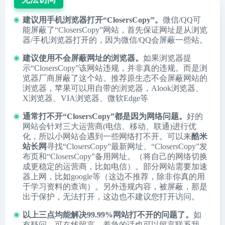
建议用手机浏览器打开“ClosersCopy”。
微信/QQ可
能屏蔽了“ClosersCopy”网站，首先保证网址是从浏览
器/手机浏览器打开的，因为微信/QQ会屏蔽一些站。
建议使用不会屏蔽网址的浏览器。
如果浏览器提
示“ClosersCopy”该网站违规，并非真的违规。而是浏
览器厂商屏蔽了这个站。推荐原生态不会屏蔽网站的
浏览器，苹果可以用自带的浏览器，
Alook浏览器
、
X浏览器
、
VIA浏览器
、
微软Edge
等
通常打不开“ClosersCopy”都是因为网络问题。
好的
网站会针对三大运营商(电信、移动、联通)进行优
化，所以小网站会遇到一些网络打不开。可以来
酷米
站长网
寻找“ClosersCopy”最新网址、“ClosersCopy”发
布页和“ClosersCopy”备用网址。（将自己的网络切换
成更稳定的运营商，比如电信）。部分网站需要加速
器上网，比如google等（这边不推荐，除非你真的用
于学习资料的查询）。另外违规内容，被屏蔽，那是
出于保护，无法打开，这边也不建议您打开访问。
以上三点均能解决99.99%网站打不开的问题了。
如
有疑问，可在线留言，着急的话也可以留言联系我