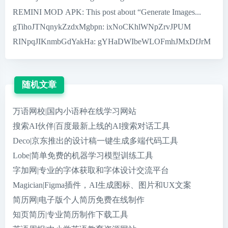
REMINI MOD APK
: This post about “Generate Images...
gTihoJTNqnykZzdxMgbpn
: ixNoCKhlWNpZrvJPUM
RINpqJIKnmbGdYakHa
: gYHaDWIbeWLOFmhJMxDfJrM
随机文章
万语网校|国内小语种在线学习网站
搜索AI伙伴|百度最新上线的AI搜索对话工具
Deco|京东推出的设计稿一键生成多端代码工具
Lobe|简单免费的机器学习模型训练工具
字加网|专业的字体获取和字体设计交流平台
Magician|Figma插件，AI生成图标、图片和UX文案
简历网|电子版个人简历免费在线制作
知页简历|专业简历制作下载工具