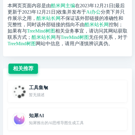
本网页页面内容是由
酷米网主编
在2023年12月21日[最后
更新于2023年12月21日]收集并发布于
Ai办公
分类下并只
作展示之用，
酷米站长网
不保证该外部链接的准确性和
完整性，同时该外部链接的指向不由
酷米站长网
控制；
如果有与
TreeMind树图
相关业务事宜，请访问其网站获取
联系方式；
酷米站长网
与
TreeMind树图
无任何关系，对于
TreeMind树图
网站中信息，请用户谨慎辨识真伪。
相关推荐
工具集🐔
暂无描述
知犀AI
知犀推出的AI思维导图生成工具