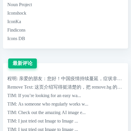
Noun Project
Iconshock
IconKa
Findicons
Icons DB
最新评论
程明
: 亲爱的朋友：您好！中国疫情持续蔓延，症状非常严重，
Remove Text
: 这页介绍写得挺清楚的，把 remove.bg 的核心优
TIM
: If you’re looking for an easy wa...
TIM
: As someone who regularly works w...
TIM
: Check out the amazing AI image e...
TIM
: I just tried out Image to Image ...
TIM
: I just tried out Image to Image ...