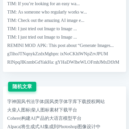
TIM
: If you’re looking for an easy wa...
TIM
: As someone who regularly works w...
TIM
: Check out the amazing AI image e...
TIM
: I just tried out Image to Image ...
TIM
: I just tried out Image to Image ...
REMINI MOD APK
: This post about “Generate Images...
gTihoJTNqnykZzdxMgbpn
: ixNoCKhlWNpZrvJPUM
RINpqJIKnmbGdYakHa
: gYHaDWIbeWLOFmhJMxDfJrM
随机文章
字神国风书法字体|国风类字体字库下载授权网站
火柴人图标|柴人图标素材下载平台
Cohere|构建AI产品的大语言模型平台
Alpaca|将生成式AI集成到Photoshop图像设计中