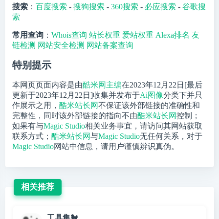
搜索
：
百度搜索
-
搜狗搜索
-
360搜索
-
必应搜索
-
谷歌搜
索
常用查询
：
Whois查询
站长权重
爱站权重
Alexa排名
友
链检测
网站安全检测
网站备案查询
特别提示
本网页页面内容是由
酷米网主编
在2023年12月22日[最后
更新于2023年12月22日]收集并发布于
Ai图像
分类下并只
作展示之用，
酷米站长网
不保证该外部链接的准确性和
完整性，同时该外部链接的指向不由
酷米站长网
控制；
如果有与
Magic Studio
相关业务事宜，请访问其网站获取
联系方式；
酷米站长网
与
Magic Studio
无任何关系，对于
Magic Studio
网站中信息，请用户谨慎辨识真伪。
相关推荐
工具集🐔