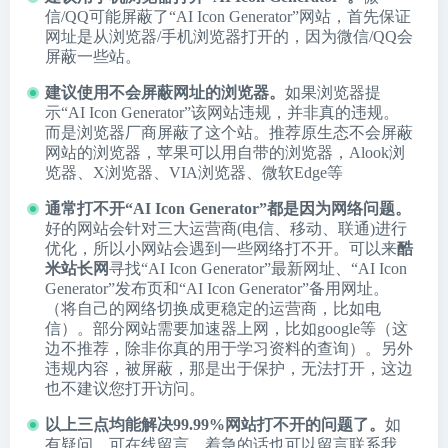
信/QQ可能屏蔽了“AI Icon Generator”网站，首先保证
网址是从浏览器/手机浏览器打开的，因为微信/QQ会
屏蔽一些站。
建议使用不会屏蔽网址的浏览器。
如果浏览器提
示“AI Icon Generator”该网站违规，并非真的违规。
而是浏览器厂商屏蔽了这个站。推荐原生态不会屏蔽
网站的浏览器，苹果可以用自带的浏览器，
Alook浏
览器
、
X浏览器
、
VIA浏览器
、
微软Edge
等
通常打不开“AI Icon Generator”都是因为网络问题。
好的网站会针对三大运营商(电信、移动、联通)进行
优化，所以小网站会遇到一些网络打不开。可以来
酷
米站长网
寻找“AI Icon Generator”最新网址、“AI Icon
Generator”发布页和“AI Icon Generator”备用网址。
（将自己的网络切换成更稳定的运营商，比如电
信）。部分网站需要加速器上网，比如google等（这
边不推荐，除非你真的用于学习资料的查询）。另外
违规内容，被屏蔽，那是出于保护，无法打开，这边
也不建议您打开访问。
以上三点均能解决99.99%网站打不开的问题了。
如
有疑问，可在线留言，着急的话也可以留言联系我