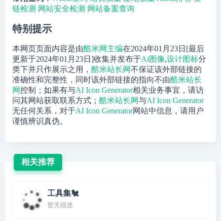
链检测
网站安全检测
网站备案查询
特别提示
本网页页面内容是由
酷米网主编
在2024年01月23日[最后
更新于2024年01月23日]收集并发布于
Ai图像
,
设计图标
分
类下并只作展示之用，
酷米站长网
不保证该外部链接的
准确性和完整性，同时该外部链接的指向不由
酷米站长
网
控制；如果有与
AI Icon Generator
相关业务事宜，请访
问其网站获取联系方式；
酷米站长网
与
AI Icon Generator
无任何关系，对于
AI Icon Generator
网站中信息，请用户
谨慎辨识真伪。
相关推荐
工具集🐔
暂无描述