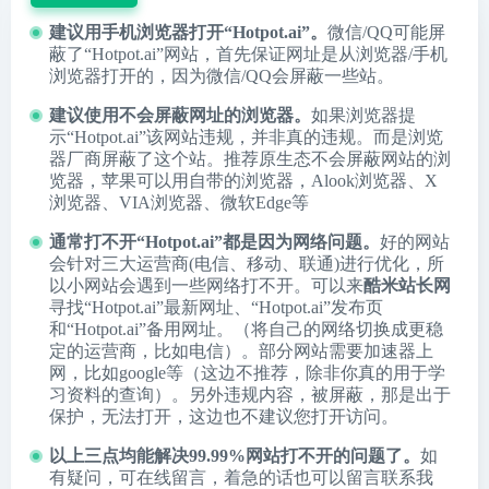
建议用手机浏览器打开“Hotpot.ai”。
微信/QQ可能屏
蔽了“Hotpot.ai”网站，首先保证网址是从浏览器/手机
浏览器打开的，因为微信/QQ会屏蔽一些站。
建议使用不会屏蔽网址的浏览器。
如果浏览器提
示“Hotpot.ai”该网站违规，并非真的违规。而是浏览
器厂商屏蔽了这个站。推荐原生态不会屏蔽网站的浏
览器，苹果可以用自带的浏览器，
Alook浏览器
、
X
浏览器
、
VIA浏览器
、
微软Edge
等
通常打不开“Hotpot.ai”都是因为网络问题。
好的网站
会针对三大运营商(电信、移动、联通)进行优化，所
以小网站会遇到一些网络打不开。可以来
酷米站长网
寻找“Hotpot.ai”最新网址、“Hotpot.ai”发布页
和“Hotpot.ai”备用网址。（将自己的网络切换成更稳
定的运营商，比如电信）。部分网站需要加速器上
网，比如google等（这边不推荐，除非你真的用于学
习资料的查询）。另外违规内容，被屏蔽，那是出于
保护，无法打开，这边也不建议您打开访问。
以上三点均能解决99.99%网站打不开的问题了。
如
有疑问，可在线留言，着急的话也可以留言联系我