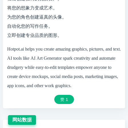
将您的想象力变成艺术。
为您的角色创建逼真的头像。
自动化您的写作任务。
立即创建专业品质的图形。
Hotpot.ai helps you create amazing graphics, pictures, and text.
AI tools like AI Art Generator spark creativity and automate
drudgery while easy-to-edit templates empower anyone to
create device mockups, social media posts, marketing images,
app icons, and other work graphics.
赞
1
网站数据