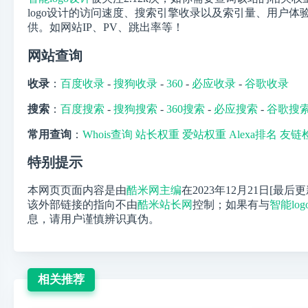
logo设计的访问速度、搜索引擎收录以及索引量、用户
供。如网站IP、PV、跳出率等！
网站查询
收录
：
百度收录
-
搜狗收录
-
360
-
必应收录
-
谷歌收录
搜索
：
百度搜索
-
搜狗搜索
-
360搜索
-
必应搜索
-
谷歌搜
常用查询
：
Whois查询
站长权重
爱站权重
Alexa排名
友链
特别提示
本网页页面内容是由
酷米网主编
在2023年12月21日[最后
该外部链接的指向不由
酷米站长网
控制；如果有与
智能lo
息，请用户谨慎辨识真伪。
相关推荐