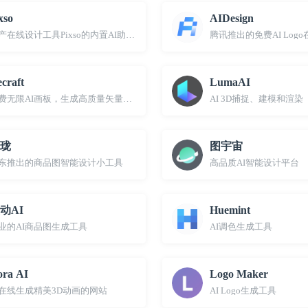
xso
AIDesign
产在线设计工具Pixso的内置AI助手，支持AI文生图、AI对话、AI设计等
腾讯推出的免费AI Log
craft
LumaAI
费无限AI画板，生成高质量矢量艺术画、图标、3D图片和插画
AI 3D捕捉、建模和渲染
珑
图宇宙
东推出的商品图智能设计小工具
高品质AI智能设计平台
动AI
Huemint
业的AI商品图生成工具
AI调色生成工具
ra AI
Logo Maker
I在线生成精美3D动画的网站
AI Logo生成工具