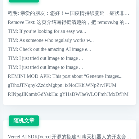
程明
: 亲爱的朋友：您好！中国疫情持续蔓延，症状非常严重，
Remove Text
: 这页介绍写得挺清楚的，把 remove.bg 的核心优
TIM
: If you’re looking for an easy wa...
TIM
: As someone who regularly works w...
TIM
: Check out the amazing AI image e...
TIM
: I just tried out Image to Image ...
TIM
: I just tried out Image to Image ...
REMINI MOD APK
: This post about “Generate Images...
gTihoJTNqnykZzdxMgbpn
: ixNoCKhlWNpZrvJPUM
RINpqJIKnmbGdYakHa
: gYHaDWIbeWLOFmhJMxDfJrM
随机文章
Vercel AI SDK|Vercel开源的搭建AI聊天机器人的开发套件，支持R