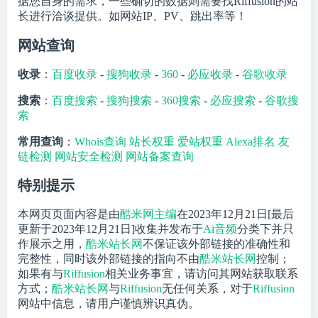
据您自身的需求，一些确切的数据则需要找Riffusion的站
长进行洽谈提供。如网站IP、PV、跳出率等！
网站查询
收录
：
百度收录
-
搜狗收录
-
360
-
必应收录
-
谷歌收录
搜索
：
百度搜索
-
搜狗搜索
-
360搜索
-
必应搜索
-
谷歌搜
索
常用查询
：
Whois查询
站长权重
爱站权重
Alexa排名
友
链检测
网站安全检测
网站备案查询
特别提示
本网页页面内容是由
酷米网主编
在2023年12月21日[最后
更新于2023年12月21日]收集并发布于
Ai音频
分类下并只
作展示之用，
酷米站长网
不保证该外部链接的准确性和
完整性，同时该外部链接的指向不由
酷米站长网
控制；
如果有与
Riffusion
相关业务事宜，请访问其网站获取联系
方式；
酷米站长网
与
Riffusion
无任何关系，对于
Riffusion
网站中信息，请用户谨慎辨识真伪。