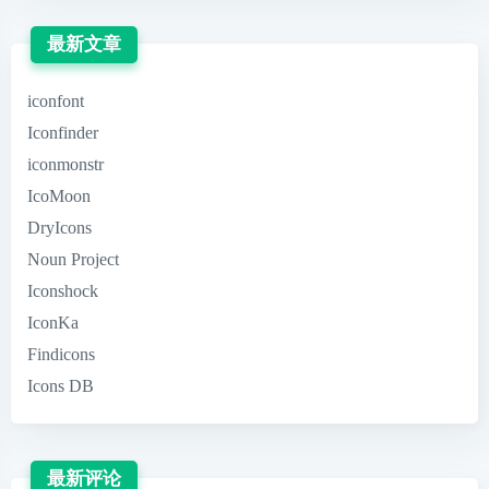
最新文章
iconfont
Iconfinder
iconmonstr
IcoMoon
DryIcons
Noun Project
Iconshock
IconKa
Findicons
Icons DB
最新评论